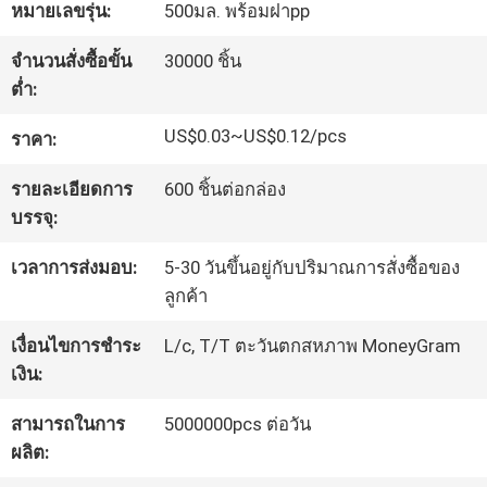
หมายเลขรุ่น:
500มล. พร้อมฝาpp
โรงงาน
จำนวนสั่งซื้อขั้น
30000 ชิ้น
ต่ำ:
ควบคุม
US$0.03~US$0.12/pcs
ราคา:
คุณภาพ
รายละเอียดการ
600 ชิ้นต่อกล่อง
บรรจุ:
ติดต่อ
เวลาการส่งมอบ:
5-30 วันขึ้นอยู่กับปริมาณการสั่งซื้อของ
เรา
ลูกค้า
เงื่อนไขการชำระ
L/c, T/T ตะวันตกสหภาพ MoneyGram
ข่าว
เงิน:
สามารถในการ
5000000pcs ต่อวัน
ผลิต:
ขอ