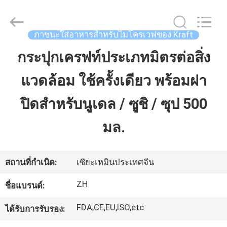
Zi
Heng
Environmental
Protection
Technology
ภาชนะใส่อาหารสำหรับไมโครเวฟของ Kraft
Co.,
Ltd..
All
กระปุกเครฟท์ประเภทมิตรต่อสิ่ง
บ้าน
Rights
Reserved.
แวดล้อม ใช้ครั้งเดียว พร้อมฝา
สินค้า
ปิดสําหรับนูเดล / ซูชิ / ซุป 500
มล.
เกี่ยว
กับ
สถานที่กำเนิด:
เซียะเหมินประเทศจีน
เรา
ZH
ชื่อแบรนด์:
FDA,CE,EU,ISO,etc
ได้รับการรับรอง:
ทัวร์