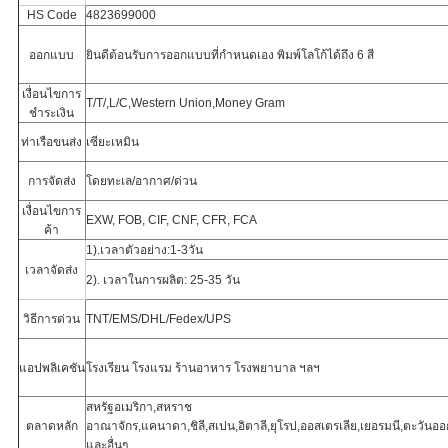
HS Code
4823699000
ออกแบบ
ยินดีต้อนรับการออกแบบที่กำหนดเอง พิมพ์โลโก้ได้ถึง 6 สี
เงื่อนไขการ
T/T/,L/C,Western Union,Money Gram
ชำระเงิน
ท่าเรือขนส่ง
เซียะเหมิน
การจัดส่ง
โดยทะเล/อากาศ/ด่วน
เงื่อนไขการ
EXW, FOB, CIF, CNF, CFR, FCA
ค้า
1).เวลาตัวอย่าง:1-3วัน
เวลาจัดส่ง
2). เวลาในการผลิต: 25-35 วัน
วิธีการด่วน
TNT/EMS/DHL/Fedex/UPS
แอปพลิเคชัน
โรงเรียน โรงแรม ร้านอาหาร โรงพยาบาล ฯลฯ
สหรัฐอเมริกา,สหราช
ตลาดหลัก
อาณาจักร,แคนาดา,ชิลี,สเปน,อิตาลี,ยุโรป,ออสเตรเลีย,เยอรมนี,ตะวันอ
และอื่นๆ