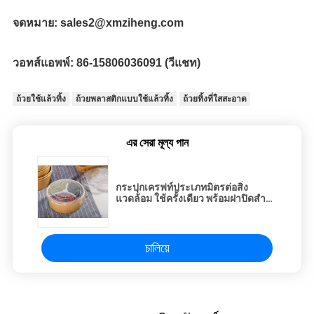
จดหมาย: 
sales2@xmziheng.com 
วอทส์แอพพ์: 
86-15806036091 (วีแชท)
ถ้วยใช้แล้วทิ้ง
ถ้วยพลาสติกแบบใช้แล้วทิ้ง
ถ้วยทิ้งที่ใสสะอาด
এর সেরা মূল্য পান
กระปุกเครฟท์ประเภทมิตรต่อสิ่ง
แวดล้อม ใช้ครั้งเดียว พร้อมฝาปิดสําห
รับนูเดล / ซูชิ / ซุป 500 มล.
চালিয়ে