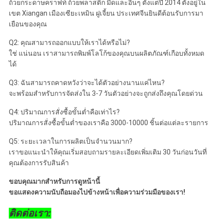
ถ้วยกระดาษคราฟท์ ถ้วยพลาสติก มีดและอื่นๆ ตั้งแต่ปี 2014 ตั้งอยู่ใน
เขต Xiangan เมืองเซียะเหมิน ฝูเจี้ยน ประเทศจีนยินดีต้อนรับการมา
เยือนของคุณ
Q2: คุณสามารถออกแบบให้เราได้หรือไม่?
ใช่ แน่นอน เราสามารถพิมพ์โลโก้ของคุณบนผลิตภัณฑ์เกือบทั้งหมด
ได้
Q3: ฉันสามารถคาดหวังว่าจะได้ตัวอย่างนานแค่ไหน?
จะพร้อมสำหรับการจัดส่งใน 3-7 วันตัวอย่างจะถูกส่งถึงคุณโดยด่วน
Q4: ปริมาณการสั่งซื้อขั้นต่ำคือเท่าไร?
ปริมาณการสั่งซื้อขั้นต่ำของเราคือ 3000-10000 ชิ้นต่อแต่ละรายการ
Q5: ระยะเวลาในการผลิตเป็นจำนวนมาก?
เราขอแนะนำให้คุณเริ่มสอบถามรายละเอียดเพิ่มเติม 30 วันก่อนวันที่
คุณต้องการรับสินค้า
ขอบคุณมากสำหรับการดูหน้านี้
ขอแสดงความนับถือมองไปข้างหน้าเพื่อความร่วมมือของเรา!
ติดต่อเรา: