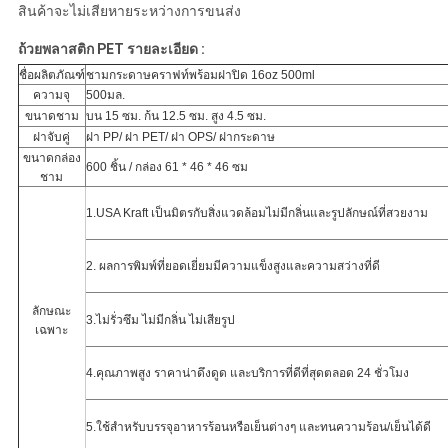
สินค้าจะไม่เสียหายระหว่างการขนส่ง
ถ้วยพลาสติก PET รายละเอียด :
ชื่อผลิตภัณฑ์
ชามกระดาษคราฟท์พร้อมฝาปิด 16oz 500ml
ความจุ
500มล.
ขนาดชาม
บน 15 ซม. ก้น 12.5 ซม. สูง 4.5 ซม.
ฝาจับคู่
ฝา PP/ ฝา PET/ ฝา OPS/ ฝากระดาษ
ขนาดกล่อง
600 ชิ้น / กล่อง 61 * 46 * 46 ซม
ชาม
1.USA Kraft เป็นมิตรกับสิ่งแวดล้อมไม่มีกลิ่นและรูปลักษณ์ที่สวยงาม
2. ผลการพิมพ์ที่ยอดเยี่ยมมีความแข็งสูงและความสว่างที่ดี
ลักษณะ
3.ไม่รั่วซึม ไม่มีกลิ่น ไม่เสียรูป
เฉพาะ
4.คุณภาพสูง ราคาน่าดึงดูด และบริการที่ดีที่สุดตลอด 24 ชั่วโมง
5.ใช้สำหรับบรรจุอาหารร้อนหรือเย็นต่างๆ และทนความร้อน/เย็นได้ดี