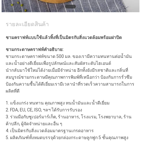
ส่วน
ตัว
รายละเอียดสินค้า
ชามคราฟท์แบบใช้แล้วทิ้งที่เป็นมิตรกับสิ่งแวดล้อมพร้อมฝาปิด
ชามกระดาษคราฟท์คำอธิบาย:
ชามกระดาษคราฟท์ขนาด 500 มล. ของเรามีความทนทานต่อน้ำมัน
และน้ำอย่างดีเยี่ยมเพื่อรูปลักษณ์และสัมผัสระดับไฮเอนด์
นำกลับมาใช้ใหม่ได้ง่ายเมื่อมีจำหน่าย อีกทั้งยังมีรสชาติและกลิ่นที่
สมบูรณ์ชามกระดาษมีคุณภาพการพิมพ์ที่เหนือกว่า ป้องกันการรั่วซึม
ป้องกันความชื้นได้ดีเยี่ยมเรามีเวลานำที่รวดเร็วความสามารถในการ
ผลิตที่ดี
1. แข็งแกร่ง ทนทาน คุณภาพสูง ทนน้ำมันและน้ำดีเยี่ยม
2. FDA, EU, CE, ISO, ฯลฯ ได้รับการรับรอง
3. ร่วมมือกับซูเปอร์มาร์เก็ต, ร้านอาหาร, โรงแรม, โรงพยาบาล, ร้าน
ค้าปลีก, ผู้จัดจำหน่ายและอื่น ๆ
4. เป็นมิตรกับสิ่งแวดล้อมมาตรฐานเกรดอาหาร
5. ผลิตภัณฑ์ทั้งหมดบรรจุด้วยกล่องกระดาษลูกฟูก 5 ชั้นคุณภาพสูง