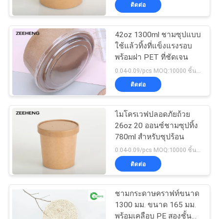
ติดต่อ
โรงงาน
42oz 1300ml ชามซุปแบบ
50
ใช้แล้วทิ้งที่แข็งแรงรอบ
ควบคุม
พร้อมฝา PET ที่ชัดเจน
ถ้วยซอสกระดาษ
คุณภาพ
0.04-0.09/pcs MOQ:10000 ชิ้นต่อขนาด
ติดต่อ
ติดต่อ
ไมโครเวฟปลอดภัยถ้วย
26oz 20 ออนซ์ชามซุปทิ้ง
เรา
780ml สำหรับซุปร้อน
24
0.04-0.09/pcs MOQ:10000 ชิ้นต่อขนาด
ชามกระดาษเคลือบสี
ติดต่อ
ข่าว
แดงดำ
ชามกระดาษคราฟท์ขนาด
ขอ
1300 มม. ขนาด 165 มม.
พร้อมเคลือบ PE สองชั้น