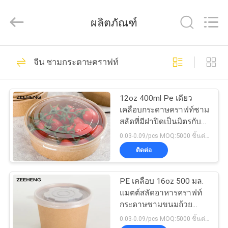
Zi
Heng
Environmental
ผลิตภัณฑ์
Protection
Technology
Co.,
Ltd..
All
133
บ้าน
Rights
จีน ชามกระดาษคราฟท์
Reserved.
ชามกระดาษคราฟท์
สินค้า
12oz 400ml Pe เดียว
เคลือบกระดาษคราฟท์ชาม
สลัดที่มีฝาปิดเป็นมิตรกับ
เกี่ยว
สิ่งแวดล้อม
0.03-0.09/pcs MOQ:5000 ชิ้นต่อขนาด
ติดต่อ
กับ
10
ชามกระดาษทรง
เรา
PE เคลือบ 16oz 500 มล.
แมตต์สลัดอาหารคราฟท์
สี่เหลี่ยม
กระดาษชามขนมถ้วย
ทัวร์
พร้อมฝา
0.03-0.09/pcs MOQ:5000 ชิ้นต่อขนาด