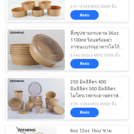
ใบ
และฝาปิด
0.01~0.084 MOQ:30000 ชิ้น
ติดต่อ
เสนอ
13
ชามกระดาษฟอยล์
ราคา
ทิ้งซุปชามกระดาษ 36oz
1100ml ร้อนพร้อมฝา
อลูมิเนียม
ภาชนะบรรจุอาหารโลโก้ที่
กำหนดเอง
แผนผัง
0.04-0.09/pcs MOQ:10000 ชิ้นต่อขนาด
ติดต่อ
เว็บไซต์
250 มิลลิลิตร 400
16
มิลลิลิตร 500 มิลลิลิตร
นโยบาย
ไมโครเวฟกระดาษคราฟท์
ถ้วยกระดาษทอง
ชามเดี่ยว PE เคลือบ
0.03~0.084 MOQ:30000 ชิ้น
ความ
อาหารเกรด
ติดต่อ
เป็น
8oz 12oz 16oz ชาม