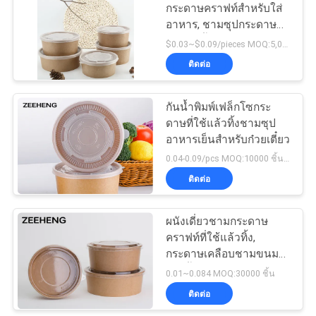
ส่วน
กระดาษคราฟท์สำหรับใส่
อาหาร, ชามซุปกระดาษที่
ตัว
4
ใช้แล้วทิ้ง
$0.03~$0.09/pieces MOQ:5,000 ชุด
ที่เขี่ยบุหรี่กระดาษ
ติดต่อ
แบบใช้แล้วทิ้ง
กันน้ำพิมพ์เฟล็กโซกระ
ดาษที่ใช้แล้วทิ้งชามซุป
อาหารเย็นสำหรับก๋วยเตี๋ยว
0.04-0.09/pcs MOQ:10000 ชิ้นต่อขนาด
ติดต่อ
71
ผนังเดี่ยวชามกระดาษ
ชามอาหารกระดาษ
คราฟท์ที่ใช้แล้วทิ้ง,
กระดาษเคลือบชามขนม
ขบเคี้ยว
0.01~0.084 MOQ:30000 ชิ้น
ติดต่อ