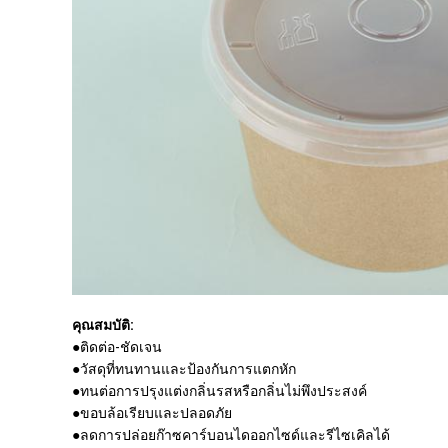
คุณสมบัติ:
●ติดต่อ-ชัดเจน
●วัสดุที่ทนทานและป้องกันการแตกหัก
●ทนต่อการปรุงแต่งกลิ่นรสหรือกลิ่นไม่พึงประสงค์
●ขอบล้อเรียบและปลอดภัย
●ลดการปล่อยก๊าซคาร์บอนไดออกไซด์และรีไซเคิลได้