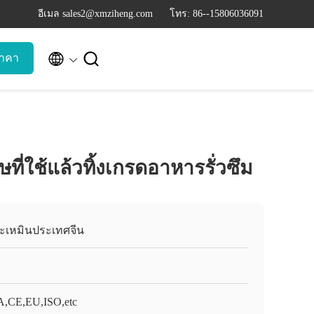
อีเมล sales2@xmziheng.com
โทร: 86--15806036091


าคา
ี่ใช้แล้วทิ้งเกรดอาหารรั่วซึม
ยะเหมินประเทศจีน
,CE,EU,ISO,etc