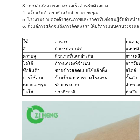
3. การดำเนินการอย่างรวดเร็วสำหรับตัวอย่าง
4. พร้อมรับคำตอบสำหรับคำถามของคุณ
5. โรงงานขายตรงด้วยคุณภาพและราคาที่แข่งขันผู้จัดจำหน่ายม
6. ตั้งแต่การผลิตจนถึงการจัดส่ง เราให้บริการแบบครบวงจรแ
ใช้
อาหาร
ทนต่ออุ
สี
ถ้วยซุปคราฟท์
แอปพลิ
ความจุ
สี่ขนาดที่แตกต่างกัน
การเคล
โลโก้
กำหนดเองที่จำเป็น
การรับ
ชื่อสินค้า
ชามข้าวสลัดแบบใช้แล้วทิ้ง
สไตล์
การใช้งาน
บ้านร้านอาหารของโรงแรม
ขั้นต่ำ
หมายเลขรุ่น
ชามกระดาษ
ลักษณ
โลโก้
มากถึงหกสี
ท่าเรือ