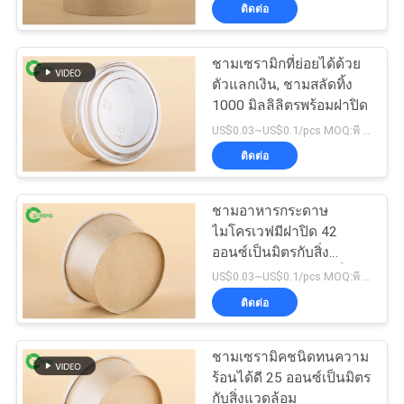
ติดต่อ
โรงงาน
ชามเซรามิกที่ย่อยได้ด้วย
ตัวแลกเงิน, ชามสลัดทิ้ง
ควบคุม
1000 มิลลิลิตรพร้อมฝาปิด
คุณภาพ
US$0.03~US$0.1/pcs MOQ:พี 3000
ติดต่อ
ติดต่อ
ชามอาหารกระดาษ
ไมโครเวฟมีฝาปิด 42
เรา
ออนซ์เป็นมิตรกับสิ่ง
แวดล้อมสำหรับก๋วยเตี๋ยว
US$0.03~US$0.1/pcs MOQ:พี 3000
ติดต่อ
ข่าว
ชามเซรามิคชนิดทนความ
ขอ
ร้อนได้ดี 25 ออนซ์เป็นมิตร
กับสิ่งแวดล้อม