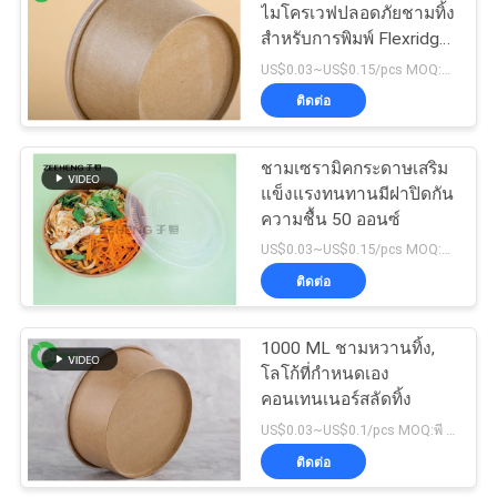
ส่วน
ไมโครเวฟปลอดภัยชามทิ้ง
สำหรับการพิมพ์ Flexridge
ตัว
โจ๊ก
US$0.03~US$0.15/pcs MOQ:30000 ชิ้น
ติดต่อ
ชามเซรามิคกระดาษเสริม
แข็งแรงทนทานมีฝาปิดกัน
ความชื้น 50 ออนซ์
US$0.03~US$0.15/pcs MOQ:พี 3000
ติดต่อ
1000 ML ชามหวานทิ้ง,
โลโก้ที่กำหนดเอง
คอนเทนเนอร์สลัดทิ้ง
US$0.03~US$0.1/pcs MOQ:พี 3000
ติดต่อ