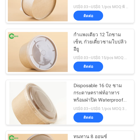
ใบ
US$0.03~US$0.1/pcs MOQ:พี 3000
ติดต่อ
เสนอ
ราคา
กำแพงเดียว 12 โถชาม
เซ็ท, ก๋วยเตี๋ยวชามใบปลิว
อียู
แผนผัง
US$0.03~US$0.15/pcs MOQ:30000 ชิ้น
ติดต่อ
เว็บไซต์
Disposable 16 Oz ชาม
กระดาษคราฟท์อาหาร
นโยบาย
พร้อมฝาปิด Waterproof
สำหรับซุป
US$0.03~US$0.1/pcs MOQ:30000 ชิ้น
ความ
ติดต่อ
เป็น
ทนทาน 8 ออนซ์