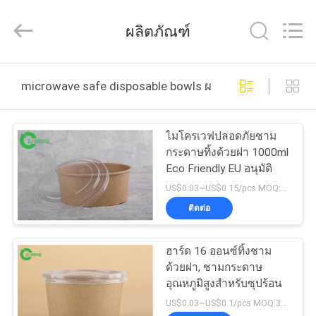
Zi
Heng
Environmental
ผลิตภัณฑ์
Protection
Technology
Co.,
Ltd..
All
บ้าน
Rights
microwave safe disposable bowls ผลิตออนไลน์
Reserved.
สินค้า
ไมโครเวฟปลอดภัยชาม
กระดาษทิ้งด้วยฝา 1000ml
Eco Friendly EU อนุมัติ
เกี่ยว
US$0.03~US$0.15/pcs MOQ:พี 3000
ติดต่อ
กับ
เรา
ฮาร์ด 16 ออนซ์ทิ้งชาม
ด้วยฝา, ชามกระดาษ
อุณหภูมิสูงสำหรับซุปร้อน
ทัวร์
US$0.03~US$0.1/pcs MOQ:30000 ชิ้น