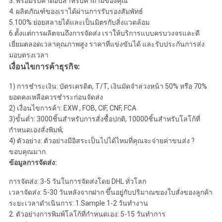
3. พร้อมรับคำตอบสำหรับคำถามของคุณ
4. ผลิตภัณฑ์ของเราได้ผ่านการรับรองสัมพัทธ์
5.100% ย่อยสลายได้และเป็นมิตรกับสิ่งแวดล้อม
6.ตั้งแต่การผลิตจนถึงการจัดส่ง เราให้บริการแบบครบวงจรและดี
เยี่ยมตลอดเวลาคุณภาพสูง ราคาที่แข่งขันได้ และรับประกันการส่ง
มอบตรงเวลา
เงื่อนไขการค้าธุรกิจ:
1) การชำระเงิน: บัตรเครดิต, T/T, เงินมัดจำล่วงหน้า 50% หรือ 70%
ยอดคงเหลือควรชำระก่อนจัดส่ง
2) เงื่อนไขการค้า: EXW , FOB, CIF, CNF, FCA
3)ขั้นต่ำ: 3000ชิ้นสำหรับการสั่งซื้อปกติ, 10000ชิ้นสำหรับโลโก้ที่
กำหนดเองสั่งพิมพ์;
4) ตัวอย่าง: ตัวอย่างมีอิสระเป็นไปได้ไหมที่คุณจะจ่ายค่าขนส่ง ?
ขอบคุณมาก.
ข้อมูลการจัดส่ง:
การจัดส่ง: 3-5 วันในการจัดส่งโดย DHL ทั่วโลก
เวลาจัดส่ง: 5-30 วันหลังจากฝาก ขึ้นอยู่กับปริมาณของใบสั่งของลูกค้า
ระยะเวลาดำเนินการ: 1.Sample 1-2 วันทำงาน
2. ตัวอย่างการพิมพ์โลโก้ที่กำหนดเอง: 5-15 วันทำการ