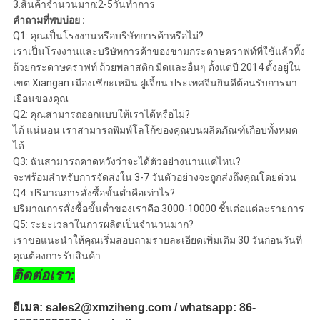
3.สินค้าจำนวนมาก:2-5วันทำการ
คำถามที่พบบ่อย :
Q1: คุณเป็นโรงงานหรือบริษัทการค้าหรือไม่?
เราเป็นโรงงานและบริษัทการค้าของชามกระดาษคราฟท์ที่ใช้แล้วทิ้ง
ถ้วยกระดาษคราฟท์ ถ้วยพลาสติก มีดและอื่นๆ ตั้งแต่ปี 2014 ตั้งอยู่ใน
เขต Xiangan เมืองเซียะเหมิน ฝูเจี้ยน ประเทศจีนยินดีต้อนรับการมา
เยือนของคุณ
Q2: คุณสามารถออกแบบให้เราได้หรือไม่?
ได้ แน่นอน เราสามารถพิมพ์โลโก้ของคุณบนผลิตภัณฑ์เกือบทั้งหมด
ได้
Q3: ฉันสามารถคาดหวังว่าจะได้ตัวอย่างนานแค่ไหน?
จะพร้อมสำหรับการจัดส่งใน 3-7 วันตัวอย่างจะถูกส่งถึงคุณโดยด่วน
Q4: ปริมาณการสั่งซื้อขั้นต่ำคือเท่าไร?
ปริมาณการสั่งซื้อขั้นต่ำของเราคือ 3000-10000 ชิ้นต่อแต่ละรายการ
Q5: ระยะเวลาในการผลิตเป็นจำนวนมาก?
เราขอแนะนำให้คุณเริ่มสอบถามรายละเอียดเพิ่มเติม 30 วันก่อนวันที่
คุณต้องการรับสินค้า
ติดต่อเรา:
อีเมล: sales2@xmziheng.com / whatsapp: 86-