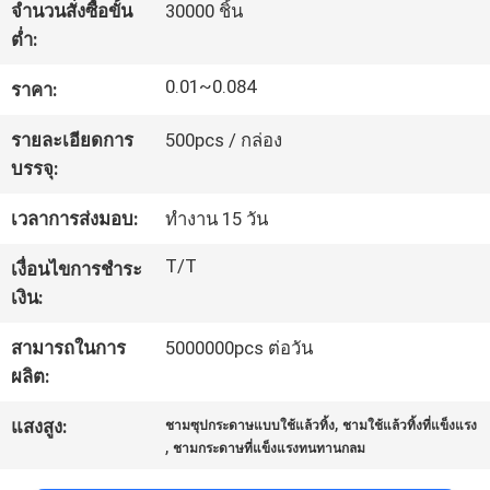
จำนวนสั่งซื้อขั้น
30000 ชิ้น
โรงงาน
ต่ำ:
0.01~0.084
ราคา:
ควบคุม
รายละเอียดการ
500pcs / กล่อง
คุณภาพ
บรรจุ:
เวลาการส่งมอบ:
ทำงาน 15 วัน
ติดต่อ
T/T
เงื่อนไขการชำระ
เรา
เงิน:
สามารถในการ
5000000pcs ต่อวัน
ข่าว
ผลิต:
,
แสงสูง:
ชามซุปกระดาษแบบใช้แล้วทิ้ง
ชามใช้แล้วทิ้งที่แข็งแรง
,
ชามกระดาษที่แข็งแรงทนทานกลม
ขอ