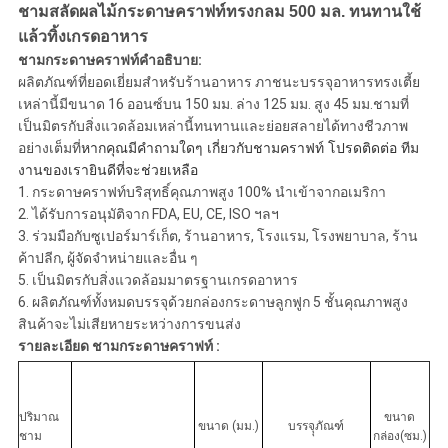
ส่วน
ชามสลัดผลไม้กระดาษคราฟท์ทรงกลม 500 มล. ทนทานใช้
แล้วทิ้งเกรดอาหาร
ตัว
ชามกระดาษคราฟท์คำอธิบาย:
ผลิตภัณฑ์ที่ยอดเยี่ยมสำหรับร้านอาหาร ภาชนะบรรจุอาหารทรงเตี้ย
เหล่านี้มีขนาด 16 ออนซ์บน 150 มม. ล่าง 125 มม. สูง 45 มม.ชามที่
เป็นมิตรกับสิ่งแวดล้อมเหล่านี้ทนทานและย่อยสลายได้ทางชีวภาพ
อย่างเต็มที่
หากคุณมีคำถามใดๆ เกี่ยวกับชามคราฟท์ โปรดติดต่อ ทีม
งานของเรายินดีที่จะช่วยเหลือ
1. กระดาษคราฟท์บริสุทธิ์คุณภาพสูง 100% นำเข้าจากอเมริกา
2. ได้รับการอนุมัติจาก FDA, EU, CE, ISO ฯลฯ
3. ร่วมมือกับซูเปอร์มาร์เก็ต, ร้านอาหาร, โรงแรม, โรงพยาบาล, ร้าน
ค้าปลีก, ผู้จัดจำหน่ายและอื่น ๆ
5. เป็นมิตรกับสิ่งแวดล้อมมาตรฐานเกรดอาหาร
6. ผลิตภัณฑ์ทั้งหมดบรรจุด้วยกล่องกระดาษลูกฟูก 5 ชั้นคุณภาพสูง
สินค้าจะไม่เสียหายระหว่างการขนส่ง
รายละเอียด ชามกระดาษคราฟท์ :
ปริมาณ
ขนาด
ขนาด (มม.)
บรรจุุภัณฑ์
ชาม
กล่อง(ซม.)