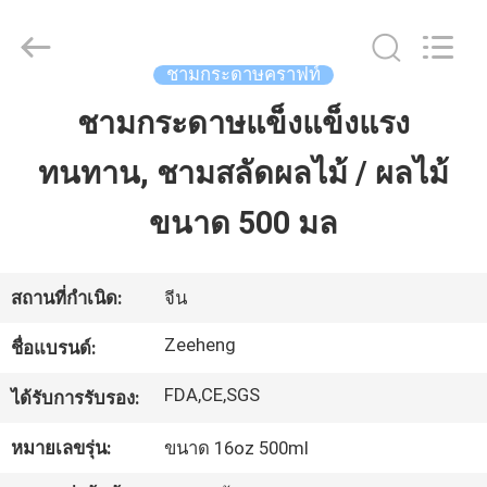
Zi
Heng
Environmental
Protection
Technology
ชามกระดาษคราฟท์
Co.,
Ltd..
All
ชามกระดาษแข็งแข็งแรง
บ้าน
Rights
Reserved.
ทนทาน, ชามสลัดผลไม้ / ผลไม้
สินค้า
ขนาด 500 มล
เกี่ยว
สถานที่กำเนิด:
จีน
กับ
Zeeheng
ชื่อแบรนด์:
เรา
FDA,CE,SGS
ได้รับการรับรอง:
หมายเลขรุ่น:
ขนาด 16oz 500ml
ทัวร์