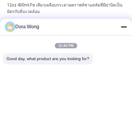
12oz 400ml Pe เดียวเคลือบกระดาษคราฟท์ชามสลัดที่มีฝาปิดเป็น
มิตรกับสิ่งแวดล้อม
PE เคลือบ 16oz 500 มล. แมตต์สลัดอาหารคราฟท์กระดาษชาม
Dora Wong
ขนมถ้วยพร้อมฝา
42oz 1300ml ชามซุปแบบใช้แล้วทิ้งที่แข็งแรงรอบพร้อมฝา PET ที่
11:40 PM
ชัดเจน
Good day, what product are you looking for?
หมวดหมู่ยอดนิยม
ทั้งหมด
ชามกระดาษทรง
ชามกระดาษคราฟท์
สี่เหลี่ยม
ชามกระดาษเคลือบสี
ถ้วยซอสกระดาษ
แดงดำ
ชามกระดาษฟอยล์อลู
ถ้วยกระดาษทอง
มิเนียม