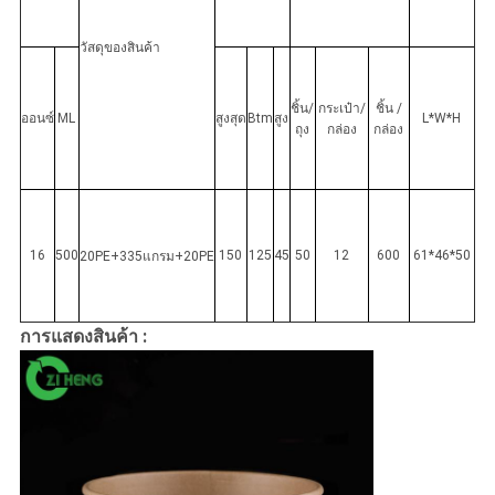
วัสดุของสินค้า
ชิ้น/
กระเป๋า/
ชิ้น /
ออนซ์
ML
สูงสุด
Btm
สูง
L*W*H
ถุง
กล่อง
กล่อง
16
500
150
125
45
50
12
600
61*46*50
20PE+335แกรม+20PE
การแสดงสินค้า :