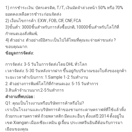
1) การชำระเงิน: บัตรเครดิต, T/T, เงินมัดจำล่วงหน้า 50% หรือ 70%
ยอดคงเหลือควรชำระก่อนจัดส่ง
2) เงื่อนไขการค้า: EXW , FOB, CIF, CNF, FCA
3)ขั้นต่ำ: 3000ชิ้นสำหรับการสั่งซื้อปกติ, 10000ชิ้นสำหรับโลโก้ที่
กำหนดเองสั่งพิมพ์;
4) ตัวอย่าง: ตัวอย่างมีอิสระเป็นไปได้ไหมที่คุณจะจ่ายค่าขนส่ง ?
ขอบคุณมาก.
ข้อมูลการจัดส่ง:
การจัดส่ง: 3-5 วันในการจัดส่งโดย DHL ทั่วโลก
เวลาจัดส่ง: 5-30 วันหลังจากฝาก ขึ้นอยู่กับปริมาณของใบสั่งของลูกค้า
ระยะเวลาดำเนินการ: 1.Sample 1-2 วันทำงาน
2. ตัวอย่างการพิมพ์โลโก้ที่กำหนดเอง: 5-15 วันทำการ
3.สินค้าจำนวนมาก:2-5วันทำการ
คำถามที่พบบ่อย :
Q1: คุณเป็นโรงงานหรือบริษัทการค้าหรือไม่?
เราเป็นโรงงานและบริษัทการค้าของชามกระดาษคราฟท์ที่ใช้แล้วทิ้ง
ถ้วยกระดาษคราฟท์ ถ้วยพลาสติก มีดและอื่นๆ ตั้งแต่ปี 2014 ตั้งอยู่ใน
เขต Xiangan เมืองเซียะเหมิน ฝูเจี้ยน ประเทศจีนยินดีต้อนรับการมา
เยือนของคุณ