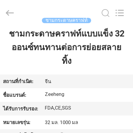
Zi
Heng
Environmental
Protection
Technology
ชามกระดาษคราฟท์
Co.,
Ltd..
All
ชามกระดาษคราฟท์แบบแข็ง 32
บ้าน
Rights
Reserved.
ออนซ์ทนทานต่อการย่อยสลาย
สินค้า
ทิ้ง
เกี่ยว
สถานที่กำเนิด:
จีน
กับ
Zeeheng
ชื่อแบรนด์:
เรา
FDA,CE,SGS
ได้รับการรับรอง:
หมายเลขรุ่น:
32 มล. 1000 มล
ทัวร์