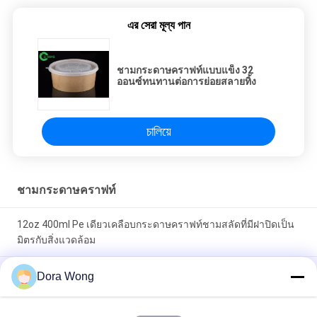
এর সেরা মূল্য পান
ชามกระดาษคราฟท์แบบแข็ง 32
ออนซ์ทนทานต่อการย่อยสลายทิ้ง
চালিয়ে
ชามกระดาษคราฟท์
12oz 400ml Pe เดียวเคลือบกระดาษคราฟท์ชามสลัดที่มีฝาปิดเป็น
มิตรกับสิ่งแวดล้อม
PE เคลือบ 16oz 500 มล. แมตต์สลัดอาหารคราฟท์กระดาษชาม
Dora Wong
ขนมถ้วยพร้อมฝา