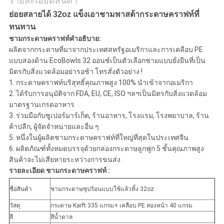
ส่วน
รายละเอียดสินค้า
ย่อยสลายได้ 32oz แข็งเอาชามพาสต้ากระดาษคราฟท์ที่
ตัว
ทนทาน
ชามกระดาษคราฟท์คำอธิบาย:
ผลิตจากกระดาษที่มาจากประเทศสหรัฐอเมริกาและการเคลือบ PE
แบบสองด้าน EcoBowls 32 ออนซ์เป็นตัวเลือกชามแบบยั่งยืนที่เป็น
มิตรกับสิ่งแวดล้อมอย่ารอช้า โทรสั่งตัวอย่าง !
1. กระดาษคราฟท์บริสุทธิ์คุณภาพสูง 100% นำเข้าจากอเมริกา
2. ได้รับการอนุมัติจาก FDA, EU, CE, ISO ฯลฯเป็นมิตรกับสิ่งแวดล้อม
มาตรฐานเกรดอาหาร
3. ร่วมมือกับซูเปอร์มาร์เก็ต, ร้านอาหาร, โรงแรม, โรงพยาบาล, ร้าน
ค้าปลีก, ผู้จัดจำหน่ายและอื่น ๆ
5. หนึ่งในผู้ผลิตชามกระดาษคราฟท์ที่ใหญ่ที่สุดในประเทศจีน
6. ผลิตภัณฑ์ทั้งหมดบรรจุด้วยกล่องกระดาษลูกฟูก 5 ชั้นคุณภาพสูง
สินค้าจะไม่เสียหายระหว่างการขนส่ง
รายละเอียด ชามกระดาษคราฟท์ :
ชื่อสินค้า
ชามกระดาษซุปร้อนแบบใช้แล้วทิ้ง 32oz
วัสดุ
กระดาษ Karft 335 แกรม+ เคลือบ PE สองหน้า 40 แกรม
สี
สีน้ำตาล