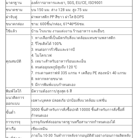
มาตรฐาน
องค์การอาหารและยา, SGS, EU/CE, ISO9001
ขนาดชาม
บน 150 มม. ล่าง 128 มม. สูง 75 มม
ฝาจับคู่
ฝาพลาสติก PP สีขาว ฝาใส BOPS
ขนาดกล่อง
ชาม: 600ชิ้น/กล่อง, 61*46*56ซม.
ใช้แล้ว
บ้าน โรงแรม งานแต่งงาน ร้านอาหาร และอื่นๆ
1. ทางเลือกที่เป็นมิตรกับสิ่งแวดล้อมแทนชามพลาสติก
2. รีไซเคิลได้ 100%
3. ทนต่อการรั่วซึมและจารบี
4. ไมโครเวฟ
คุณสมบัติ
5. เหมาะสำหรับอาหารร้อนและเย็น
6. ทนต่ออุณหภูมิสูงถึง 120 ℃
7. กระดาษคราฟท์ 335 ​​แกรม + เคลือบ PE สองหน้า 40 แกรม
8. หลากหลายขนาด
9. มีการพิมพ์แบบกำหนดเอง
พิมพ์โลโก้
มีความต้องการ/สูงสุด 6 สี
แนวคิดการ
เฉพาะบุคคล ปลอดภัย ปกป้องสิ่งแวดล้อม แฟชั่น
ออกแบบ
3000 ชิ้นสำหรับการสั่งซื้อปกติ 10000 ชิ้นสำหรับการสั่งซื้อที่
ขั้นต่ำ
กำหนดเอง
การบรรจุ
บรรจุภัณฑ์ส่งออกมาตรฐานหรือสามารถกำหนดเองได้
ท่าเรือ
เซียะเหมิน
ภายใน 10-30 วันทำการหลังจากอนุมัติตัวอย่างก่อนการผลิตหลัง