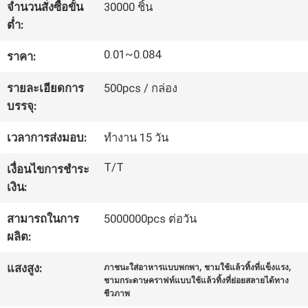
จำนวนสั่งซื้อขั้น
30000 ชิ้น
โรงงาน
ต่ำ:
0.01~0.084
ราคา:
ควบคุม
รายละเอียดการ
500pcs / กล่อง
คุณภาพ
บรรจุ:
เวลาการส่งมอบ:
ทำงาน 15 วัน
ติดต่อ
T/T
เงื่อนไขการชำระ
เรา
เงิน:
สามารถในการ
5000000pcs ต่อวัน
ข่าว
ผลิต:
,
,
แสงสูง:
ภาชนะใส่อาหารแบบพกพา
ชามใช้แล้วทิ้งที่แข็งแรง
ชามกระดาษคราฟท์แบบใช้แล้วทิ้งที่ย่อยสลายได้ทาง
ขอ
ชีวภาพ