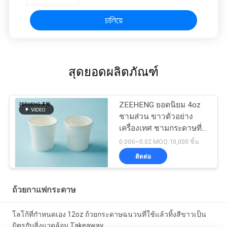
চালিয়ে
สุดยอดผลิตภัณฑ์
ZEEHENG ยอดนิยม 4oz
ชามส่วน ขาวตัวอย่าง
เครื่องเทศ ชามกระดาษที่มี
ฝา
0.006~0.02 MOQ:10,000 ชิ้น
ติดต่อ
ถ้วยกาแฟกระดาษ
โลโก้ที่กำหนดเอง 12oz ถ้วยกระดาษฉนวนที่ใช้แล้วทิ้งสีขาวเป็น
มิตรกับสิ่งแวดล้อม Takeaway