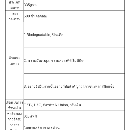
ประเภท
335gsm
กระดาษ
กล่อง
500 ชิ้นต่อกล่อง
กระดาษ
1.Biodegradable, รีไซเคิล
ลักษณะ
2. ความมั่นคงสูง, ความสว่างที่ดี,
ไม่มีพิษ
เฉพาะ
3. อย่างยั่งยืนมากขึ้นอย่างมีนัยสำคัญกว่าภาชนะพลาสติกแข็ง
เงื่อนไขการ
T / T /, L / C, Wester N Union, กรัมเงิน
ชำระเงิน
พอร์ตของ
เซียะเหมิ
การจัดส่ง
การส่ง
โดยทะเล / อากาศ / ด่วน