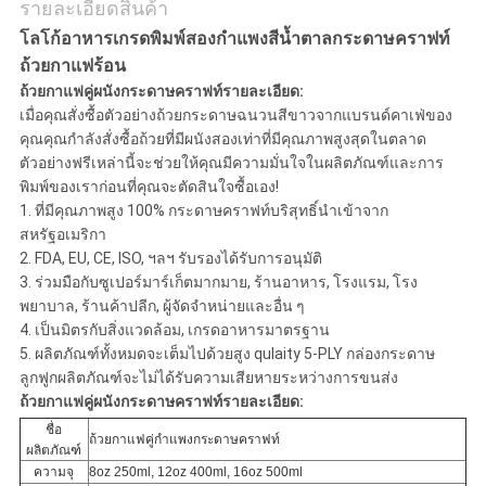
ส่วน
รายละเอียดสินค้า
โลโก้อาหารเกรดพิมพ์สองกำแพงสีน้ำตาลกระดาษคราฟท์
ตัว
ถ้วยกาแฟร้อน
ถ้วยกาแฟคู่ผนังกระดาษคราฟท์รายละเอียด:
เมื่อคุณสั่งซื้อตัวอย่างถ้วยกระดาษฉนวนสีขาวจากแบรนด์คาเฟ่ของ
คุณคุณกำลังสั่งซื้อถ้วยที่มีผนังสองเท่าที่มีคุณภาพสูงสุดในตลาด
ตัวอย่างฟรีเหล่านี้จะช่วยให้คุณมีความมั่นใจในผลิตภัณฑ์และการ
พิมพ์ของเราก่อนที่คุณจะตัดสินใจซื้อเอง!
1. ที่มีคุณภาพสูง 100% กระดาษคราฟท์บริสุทธิ์นำเข้าจาก
สหรัฐอเมริกา
2. FDA, EU, CE, ISO, ฯลฯ รับรองได้รับการอนุมัติ
3. ร่วมมือกับซูเปอร์มาร์เก็ตมากมาย, ร้านอาหาร, โรงแรม, โรง
พยาบาล, ร้านค้าปลีก, ผู้จัดจำหน่ายและอื่น ๆ
4. เป็นมิตรกับสิ่งแวดล้อม, เกรดอาหารมาตรฐาน
5. ผลิตภัณฑ์ทั้งหมดจะเต็มไปด้วยสูง qulaity 5-PLY กล่องกระดาษ
ลูกฟูกผลิตภัณฑ์จะไม่ได้รับความเสียหายระหว่างการขนส่ง
ถ้วยกาแฟคู่ผนังกระดาษคราฟท์รายละเอียด:
ชื่อ
ถ้วยกาแฟคู่กำแพงกระดาษคราฟท์
ผลิตภัณฑ์
ความจุ
8oz 250ml, 12oz 400ml, 16oz 500ml