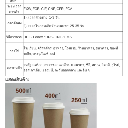
สินค้า
ระยะเวลา
EXW, FOB, CIF, CNF, CFR, FCA
การค้า
1). เวลาตัวอย่าง: 1-3 วัน
เวลาจัดส่ง
2). เวลาในการผลิตจำนวนมาก: 25-35 วัน
วิธีการด่วน
DHL / Fedex / UPS / TNT / EMS
โรงเรียน, คริสตจักร, อาหาร, โรงแรม, ร้านอาหาร, ธนาคาร, ของที่
การใช้
ระลึก, บรรจุภัณฑ์, ect
สหรัฐอเมริกา, สหราชอาณาจักร, แคนาดา, ชิลี, สเปน, อิตาลี, ยุโรป,
ตลาดหลัก
ออสเตรเลีย, เยอรมนี, ตะวันออกกลางและอื่น ๆ
แสดงสินค้า: