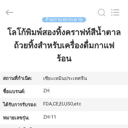
Zi
Heng
Environmental
Protection
Technology
ถ้วยกาแฟกระดาษ
Co.,
Ltd..
All
โลโก้พิมพ์สองทิ้งคราฟท์สีน้ำตาล
บ้าน
Rights
Reserved.
ถ้วยทิ้งสำหรับเครื่องดื่มกาแฟ
สินค้า
ร้อน
เกี่ยว
สถานที่กำเนิด:
เซียะเหมินประเทศจีน
กับ
ZH
ชื่อแบรนด์:
เรา
FDA,CE,EU,ISO,etc
ได้รับการรับรอง:
ZH-11
หมายเลขรุ่น:
ทัวร์