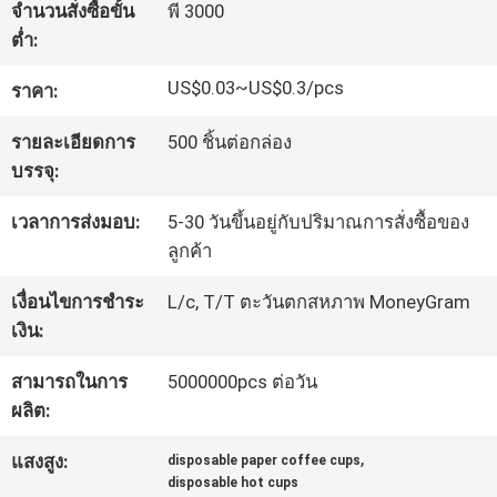
จำนวนสั่งซื้อขั้น
พี 3000
โรงงาน
ต่ำ:
US$0.03~US$0.3/pcs
ราคา:
ควบคุม
รายละเอียดการ
500 ชิ้นต่อกล่อง
คุณภาพ
บรรจุ:
เวลาการส่งมอบ:
5-30 วันขึ้นอยู่กับปริมาณการสั่งซื้อของ
ติดต่อ
ลูกค้า
เรา
เงื่อนไขการชำระ
L/c, T/T ตะวันตกสหภาพ MoneyGram
เงิน:
ข่าว
สามารถในการ
5000000pcs ต่อวัน
ผลิต:
,
แสงสูง:
disposable paper coffee cups
ขอ
disposable hot cups