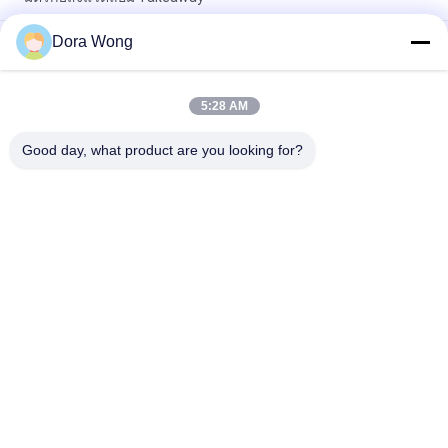
Dora Wong
ถ้วยกระดาษที่ใช้แล้วทิ้งระลอกคลื่นสำหรับคาเฟ่ / ร้านน้ำชา / บาร์
และร้านอาหาร
5:28 AM
ถ้วยกาแฟกระดาษสีดำ 8oz 12oz 16oz, ถ้วยกระดาษรีไซเคิลลูกฟูก
Ripple Stripe
Good day, what product are you looking for?
หมวดหมู่ยอดนิยม
ทั้งหมด
ชามกระดาษทรง
ชามกระดาษคราฟท์
สี่เหลี่ยม
ชามกระดาษเคลือบสี
ถ้วยซอสกระดาษ
แดงดำ
ชามกระดาษฟอยล์อลู
ถ้วยกระดาษทอง
มิเนียม
ที่เขี่ยบุหรี่กระดาษ
ชามอาหารกระดาษ
แบบใช้แล้วทิ้ง