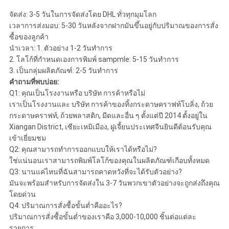
จัดส่ง: 3-5 วันในการจัดส่งโดย DHL ทั่วทุกมุมโลก
เวลาการส่งมอบ: 5-30 วันหลังจากฝากมันขึ้นอยู่กับปริมาณของการสั่ง
ซื้อของลูกค้า
นำเวลา: 1. ตัวอย่าง 1-2 วันทำการ
2. โลโก้ที่กำหนดเองการพิมพ์ sampmle: 5-15 วันทำการ
3. เป็นกลุ่มผลิตภัณฑ์: 2-5 วันทำการ
คำถามที่พบบ่อย:
Q1: คุณเป็นโรงงานหรือ บริษัท การค้าหรือไม่
เราเป็นโรงงานและ บริษัท การค้าของทิ้งกระดาษคราฟท์โบลิ่ง, ถ้วย
กระดาษคราฟท์, ถ้วยพลาสติก, มีดและอื่น ๆ ตั้งแต่ปี 2014 ตั้งอยู่ใน
Xiangan District, เซียะเหมิเมือง, ฝูเจี้ยนประเทศจีนยินดีต้อนรับคุณ
เข้าเยี่ยมชม
Q2: คุณสามารถทำการออกแบบให้เราได้หรือไม่?
ใช่แน่นอนเราสามารถพิมพ์โลโก้ของคุณในผลิตภัณฑ์เกือบทั้งหมด
Q3: นานแค่ไหนที่ฉันสามารถคาดหวังที่จะได้รับตัวอย่าง?
มันจะพร้อมสำหรับการจัดส่งใน 3-7 วันพวกเขาตัวอย่างจะถูกส่งถึงคุณ
โดยด่วน
Q4: ปริมาณการสั่งซื้อขั้นต่ำคืออะไร?
ปริมาณการสั่งซื้อขั้นต่ำของเราคือ 3,000-10,000 ชิ้นต่อแต่ละ
รายการ